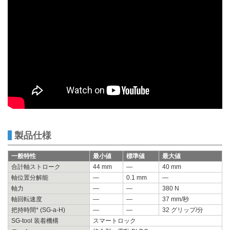
製品仕様
一般特性
最小値
標準値
最大値
合計軸ストローク
44 mm
—
40 mm
軸位置分解能
—
0.1 mm
—
軸力
—
—
380 N
軸回転速度
—
—
37 mm/秒
把持時間* (SG-a-H)
—
—
32 グリップ/分
SG-tool 装着機構
スマートロック