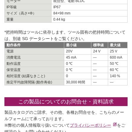
モーター
統合型、電動 BLDC
IP等級
IP67
サイズ（高さ×Φ）
84×98 mm
重量
0.44 kg
*把持時間はツールに依存します。ツール固有の把持時間について
は、別途 SG データシートをご覧ください。
動作条件
最小値
標準値
最大値
電源
20V
24 V
25 V
消費電流
45 mA
—
600 mA
動作温度
0 ℃
—
50 ℃
保管温度
0 ℃
—
60 ℃
相対湿度 (結露なきこと)
0
—
140 %
推定平均故障間隔 (動作寿命)
30,000 時間
—
—
この製品についてのお問合せ・資料請求
製品カタログのご請求、その他、各種お問合せを、こちらのメー
ルフォームにて承っております。
※弊社の個人情報取り扱いについて
プライバシーポリシー
をご
確認の上、お問い合わせください。