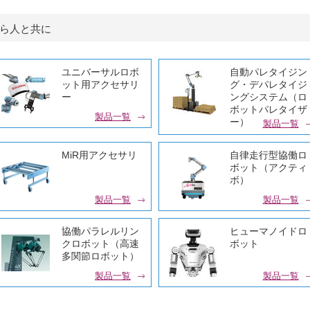
ら人と共に
ユニバーサルロボ
自動パレタイジン
ット用アクセサリ
グ・デパレタイジ
ー
ングシステム（ロ
ボットパレタイザ
製品一覧
ー）
製品一覧
MiR用アクセサリ
自律走行型協働ロ
ボット（アクティ
ボ）
製品一覧
製品一覧
協働パラレルリン
ヒューマノイドロ
クロボット（高速
ボット
多関節ロボット）
製品一覧
製品一覧