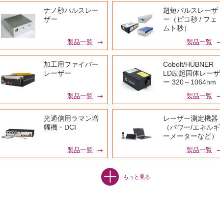
ナノ秒パルスレー
超短パルスレーザ
ザー
ー（ピコ秒 / フェ
ムト秒）
製品一覧
製品一覧
加工用ファイバー
Cobolt/HÜBNER
レーザー
LD励起固体レーザ
ー 320～1064nm
製品一覧
製品一覧
光通信用ラマン増
レーザー測定機器
幅機・DCI
（パワー/エネルギ
ーメーターなど）
製品一覧
製品一覧
高精度ステージ
防振製品
製品一覧
製品一覧