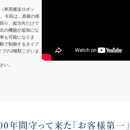
（車両搬送ロボッ
た。今回は、真横の移
回り、縦方向だけで
出の機能が追加にな
車も可能になりま
動で制御するタイプ
イプの2種類ございま
さい。