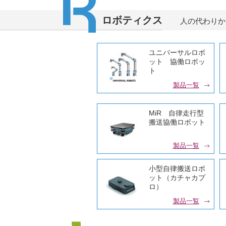
その他光学機器
（除菌装置）
ロボティクス
人の代わりか
製品一覧
ユニバーサルロボ
ット 協働ロボッ
ト
製品一覧
MiR 自律走行型
搬送協働ロボット
製品一覧
小型自律搬送ロボ
ット（カチャカプ
ロ）
製品一覧