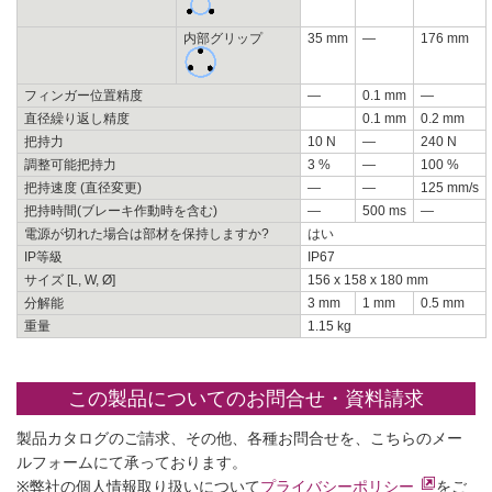
内部グリップ
35 mm
—
176 mm
フィンガー位置精度
—
0.1 mm
—
直径繰り返し精度
0.1 mm
0.2 mm
把持力
10 N
—
240 N
調整可能把持力
3 %
—
100 %
把持速度 (直径変更)
—
—
125 mm/s
把持時間(ブレーキ作動時を含む)
—
500 ms
—
電源が切れた場合は部材を保持しますか?
はい
IP等級
IP67
サイズ [L, W, Ø]
156 x 158 x 180 mm
分解能
3 mm
1 mm
0.5 mm
重量
1.15 kg
この製品についてのお問合せ・資料請求
製品カタログのご請求、その他、各種お問合せを、こちらのメー
ルフォームにて承っております。
※弊社の個人情報取り扱いについて
プライバシーポリシー
をご