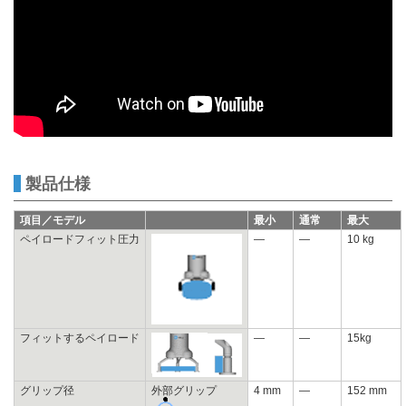
製品仕様
項目／モデル
最小
通常
最大
ペイロードフィット圧力
—
—
10 kg
フィットするペイロード
—
—
15kg
グリップ径
外部グリップ
4 mm
—
152 mm