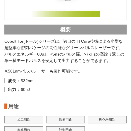
概要
Cobolt Tor(トール)シリーズは、独自のHTCure技術による小型な
超堅牢な密閉パケージの高性能なグリーンパルスレーザーです。
パルスエネルギー60uJ、<5nsのパルス幅、>7kHzの高繰り返しの
単一横モードパルスを安定して出力することができます。
※561nmパルスレーザーも製作可能です。
波長
532nm
出力
60uJ
用途
加工用途
医療用途
理化学用途
産業用途
計測用途