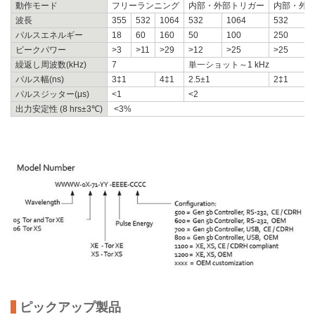
動作モード
フリーランニング
内部・外部トリガー
内部・外
波長
355
532
1064
532
1064
532
1
パルスエネルギー
18
60
160
50
100
250
5
ピークパワー
>3
>11
>29
>12
>25
>25
>
繰返し周波数(kHz)
7
単一ショット～1 kHz
パルス幅(ns)
3‡1
4‡1
2.5±1
2‡1
2
パルスジッター(μs)
<1
<2
出力安定性 (8 hrs±3℃)
<3%
ピックアップ製品