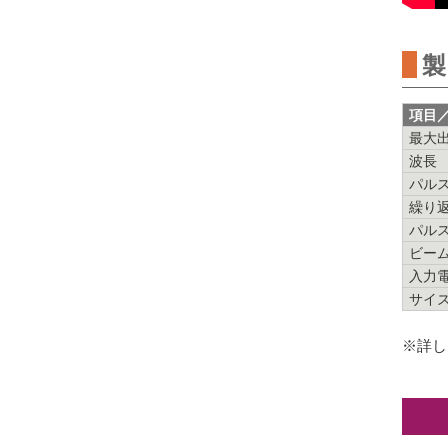
製
項目
最大
波長
パル
繰り
パル
ビー
入力
サイ
※詳し