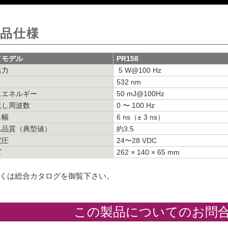
品仕様
／モデル
PR158
出力
5 W@100 Hz
532 nm
スエネルギー
50 mJ@100Hz
返し周波数
0 〜 100 Hz
ス幅
6 ns（± 3 ns）
ム品質（典型値）
約3.5
電圧
24〜28 VDC
ズ
262 × 140 × 65 mm
くは総合カタログを御覧下さい。
この製品についてのお問