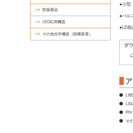
●小型
防振製品
●パル
LED応用機器
●LD
その他光学機器（除菌装置）
ダ
LIB
LID
PI
そ