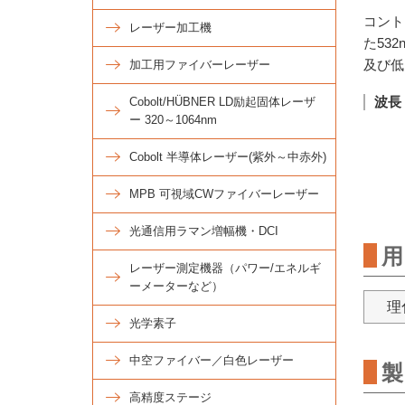
コント
レーザー加工機
た53
及び低
加工用ファイバーレーザー
波長
Cobolt/HÜBNER LD励起固体レーザ
ー 320～1064nm
Cobolt 半導体レーザー(紫外～中赤外)
MPB 可視域CWファイバーレーザー
光通信用ラマン増幅機・DCI
用
レーザー測定機器（パワー/エネルギ
ーメーターなど）
理
光学素子
中空ファイバー／白色レーザー
製
高精度ステージ