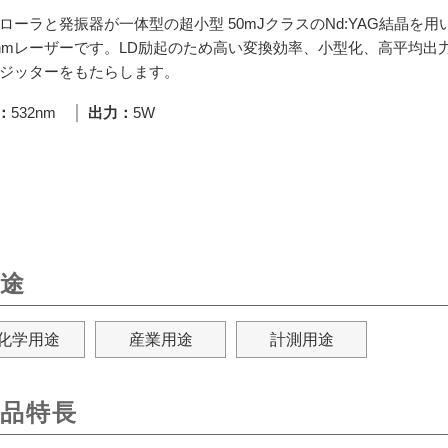
ローラと発振器が一体型の超小型 50mJクラスのNd:YAG結晶を用
2nmレーザーです。LD励起のため高い変換効率、小型化、高平均出
ジッターをもたらします。
532nm
出力
5W
途
化学用途
産業用途
計測用途
品特長