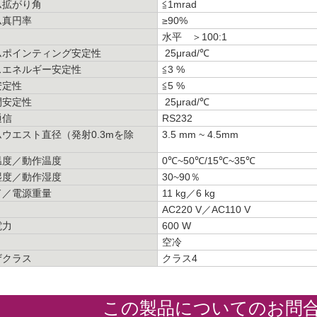
ム拡がり角
≦1mrad
ム真円率
≥90%
水平 ＞100:1
ムポインティング安定性
25μrad/℃
スエネルギー安定性
≦3 %
安定性
≦5 %
間安定性
25μrad/℃
通信
RS232
ウエスト直径（発射0.3mを除
3.5 mm ~ 4.5mm
温度／動作温度
0℃~50℃/15℃~35℃
湿度／動作湿度
30~90％
ド／電源重量
11 kg／6 kg
AC220 V／AC110 V
電力
600 W
空冷
ザクラス
クラス4
この製品についてのお問