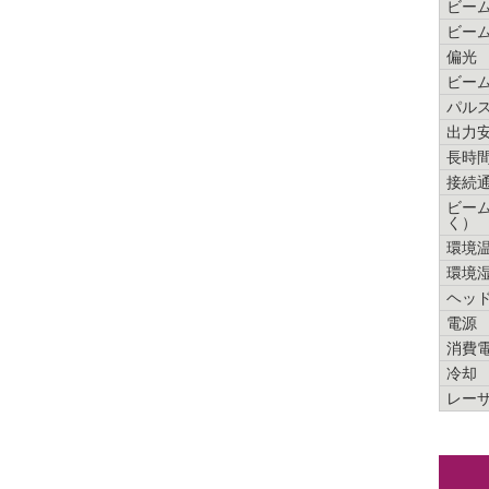
ビー
ビー
偏光
ビー
パル
出力
長時
接続
ビーム
く）
環境
環境
ヘッ
電源
消費
冷却
レー