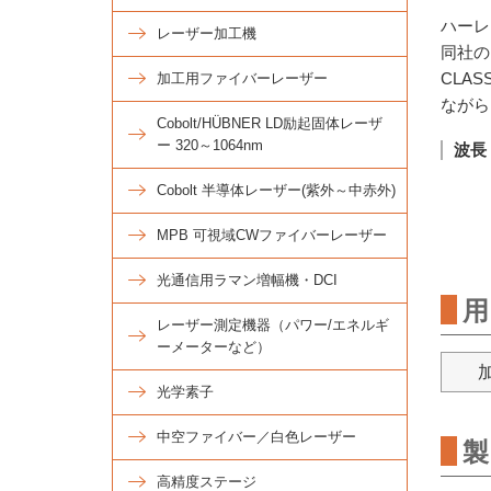
ハーレ
レーザー加工機
同社の
CLA
加工用ファイバーレーザー
ながら
Cobolt/HÜBNER LD励起固体レーザ
ー 320～1064nm
波長
Cobolt 半導体レーザー(紫外～中赤外)
MPB 可視域CWファイバーレーザー
光通信用ラマン増幅機・DCI
用
レーザー測定機器（パワー/エネルギ
ーメーターなど）
光学素子
中空ファイバー／白色レーザー
製
高精度ステージ