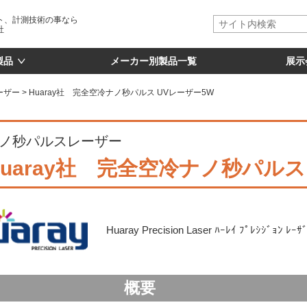
ト、計測技術の事なら
社
製品
メーカー別製品一覧
展示
ーザー
Huaray社 完全空冷ナノ秒パルス UVレーザー5W
ノ秒パルスレーザー
Huaray社 完全空冷ナノ秒パルス
Huaray Precision Laser ﾊｰﾚｲ ﾌﾟﾚｼｼﾞｮﾝ 
概要