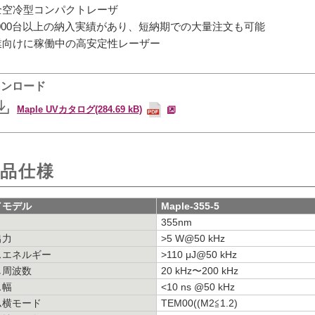
全空冷型コンパクトレーザ
2,000台以上の納入実績があり、短納期での大量注文も可能
業向けに稼働中の高安定性レーザー
ウンロード
Maple UVカタログ(284.69 kB)
品仕様
／モデル
Maple-355-5
355nm
出力
>5 W@50 kHz
スエネルギー
>110 μJ@50 kHz
し周波数
20 kHz〜200 kHz
ス幅
<10 ns @50 kHz
ム横モード
TEM
00
((M
2
≦1.2)