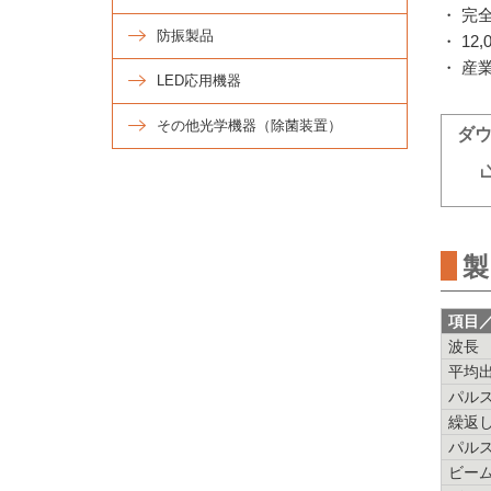
・ 完
防振製品
・ 1
・ 産
LED応用機器
その他光学機器（除菌装置）
ダ
製
項目
波長
平均
パル
繰返
パル
ビー