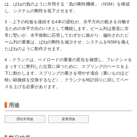
は、ばねの負のように作用する「負の剛性機構」（NSM）を構成
し、システムの剛性を低下させます。
3 - 上下の柱板を接続する4本の梁柱が、水平方向の動きを分離す
るための水平方向のバネとして機能します。ビーム列は垂直に非
常に堅いが、水平振動に応答してわずかに曲がり、偏向されたビ
ーム列の重量は、ばねの剛性を減少させ、システムをNSMを備え
たばねのように動作させます。
4 - クランクは、ペイロードの重量の変化を補償し、フレクシャを
まっすぐに整列した位置に保つために、スプリングのベースを上
下に動かします。スプリングの重さを増やす場合（重いものほど
軽い顕微鏡を交換するなど）、クランクを時計回りに回してベー
スを上げる必要があります。
用途
理化学用途
産業用途