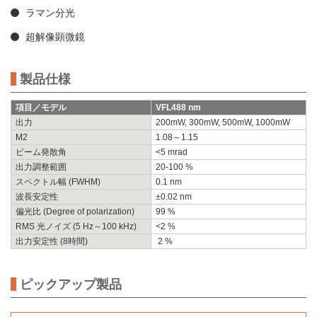
ラマン分光
超解像顕微鏡
製品仕様
項目／モデル
VFL488 nm
出力
200mW, 300mW, 500mW, 1000mW
M
2
1.08～1.15
ビーム発散角
<5 mrad
出力調整範囲
20-100 %
スペクトル幅 (FWHM)
0.1 nm
波長安定性
±0.02 nm
偏光比 (Degree of polarization)
99 %
RMS 光ノイズ (5 Hz～100 kHz)
<2 %
出力安定性 (8時間)
2 %
ピックアップ製品