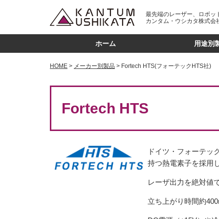
最先端のレーザー、ロボッ
カンタム・ウシカタ株式会
ホーム
用途別
HOME
メーカー別製品
Fortech HTS(フォーテックHTS社)
Fortech HTS
ドイツ・フォーテック
持つ熱電素子を採用し
レーザ出力を絶対値
立ち上がり時間約40